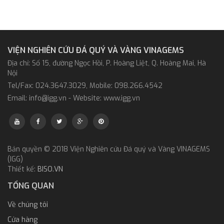
VIỆN NGHIÊN CỨU ĐÁ QUÝ VÀ VÀNG VINAGEMS
Địa chỉ: Số 15, đường Ngọc Hồi, P. Hoàng Liệt, Q. Hoàng Mai, Hà
Nội
Tel/Fax: 024.3647.3029, Mobile: 098.266.4542
Email: info@igg.vn - Website: www.igg.vn
Bản quyền © 2018 Viện Nghiên cứu Đá quý và Vàng VINAGEMS
(IGG)
Thiết kế:
BISO.VN
TỔNG QUAN
Về chúng tôi
Cửa hàng