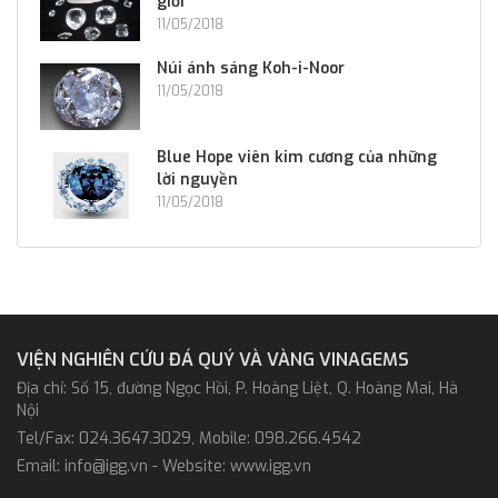
giới
11/05/2018
Núi ánh sáng Koh-i-Noor
11/05/2018
Blue Hope viên kim cương của những
lời nguyền
11/05/2018
VIỆN NGHIÊN CỨU ĐÁ QUÝ VÀ VÀNG VINAGEMS
Địa chỉ: Số 15, đường Ngọc Hồi, P. Hoàng Liệt, Q. Hoàng Mai, Hà
Nội
Tel/Fax: 024.3647.3029, Mobile: 098.266.4542
Email: info@igg.vn - Website: www.igg.vn