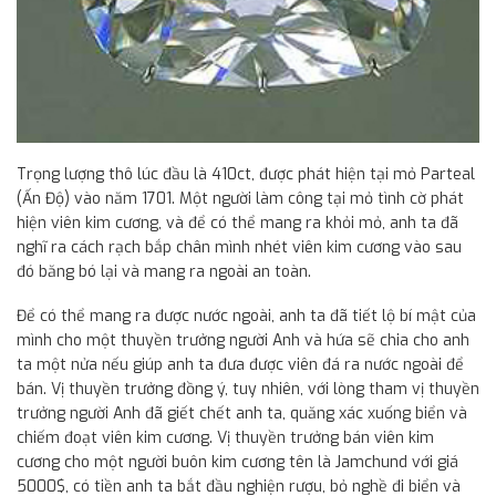
Trọng lượng thô lúc đầu là 410ct, được phát hiện tại mỏ Parteal
(Ấn Độ) vào năm 1701. Một người làm công tại mỏ tình cờ phát
hiện viên kim cương, và để có thể mang ra khỏi mỏ, anh ta đã
nghĩ ra cách rạch bắp chân mình nhét viên kim cương vào sau
đó băng bó lại và mang ra ngoài an toàn.
Để có thể mang ra được nước ngoài, anh ta đã tiết lộ bí mật của
mình cho một thuyền trưởng người Anh và hứa sẽ chia cho anh
ta một nửa nếu giúp anh ta đưa được viên đá ra nước ngoài để
bán. Vị thuyền trưởng đồng ý, tuy nhiên, với lòng tham vị thuyền
trưởng người Anh đã giết chết anh ta, quăng xác xuống biển và
chiếm đoạt viên kim cương. Vị thuyền trưởng bán viên kim
cương cho một người buôn kim cương tên là Jamchund với giá
5000$, có tiền anh ta bắt đầu nghiện rượu, bỏ nghề đi biển và