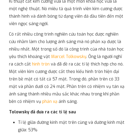
Kĩ thuật cắt kim cương vừa là một môn khoa học vừa là
một nghệ thuật. Nó miêu tả quá trình viên kim cương được
thành hình và đánh bóng từ dạng viên đá đầu tiên đến một
viên ngọc sáng ngời.
Có rất nhiều công trình nghiên cứu toán học được nghiên
cứu nhằm làm cho lượng ánh sáng mà nó phản xạ được là
nhiều nhất. Một trong số đó là công trình của nhà toán học
yêu thích khoáng vật
Marcel Tolkowsky
. Ông là người nghĩ
ra cách cắt
hình tròn
và đã đề ra các tỉ lệ thích hợp cho nó.
Một viên kim cương được cắt theo kiểu hình tròn hiện đại
trên bề mặt có tất cả 57 mặt. Trong đó, phần trên có 33
mặt và phần dưới có 24 mặt. Phần trên có nhiệm vụ tán xạ
ánh sáng thành nhiều mằu sắc khác nhau trong khi phần
bên có nhiệm vụ
phản xạ
ánh sáng.
Tolowsky đã đưa ra các tỉ lệ sau
Tỉ lệ giữa đường kính mặt trên cùng và đường kính mặt
giữa: 53%