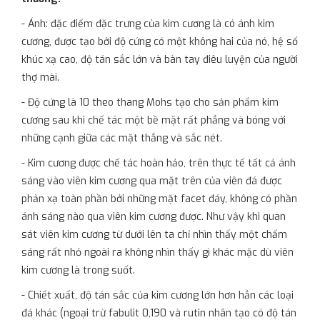
- Ánh: đặc điểm đặc trưng của kim cương là có ánh kim
cương, được tạo bởi độ cứng có một không hai của nó, hệ số
khúc xạ cao, độ tán sắc lớn và bàn tay điêu luyện của người
thợ mài.
- Độ cứng là 10 theo thang Mohs tạo cho sản phẩm kim
cương sau khi chế tác một bề mặt rất phẳng và bóng với
những cạnh giữa các mặt thẳng và sắc nét.
- Kim cương được chế tác hoàn hảo, trên thực tế tất cả ánh
sáng vào viên kim cương qua mặt trên của viên đá được
phản xạ toàn phần bởi những mặt facet đáy, không có phần
ánh sáng nào qua viên kim cương được. Như vậy khi quan
sát viên kim cương từ dưới lên ta chỉ nhìn thấy một chấm
sáng rất nhỏ ngoài ra không nhìn thấy gì khác mặc dù viên
kim cương là trong suốt.
- Chiết xuất, độ tán sắc của kim cương lớn hơn hẳn các loại
đá khác (ngoại trừ fabulit 0,190 và rutin nhân tạo có độ tán