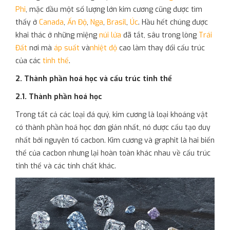
Phi
, mặc dầu một số lượng lớn kim cương cũng được tìm
thấy ở
Canada
,
Ấn Độ
,
Nga
,
Brasil
,
Úc
. Hầu hết chúng được
khai thác ở những miệng
núi lửa
đã tắt, sâu trong lòng
Trái
Đất
nơi mà
áp suất
và
nhiệt độ
cao làm thay đổi cấu trúc
của các
tinh thể
.
2. Thành phần hoá học và cấu trúc tinh thể
2.1. Thành phần hoá học
Trong tất cả các loại đá quý, kim cương là loại khoáng vật
có thành phần hoá học đơn giản nhất, nó được cấu tạo duy
nhất bởi nguyên tố cacbon. Kim cương và graphit là hai biến
thể của cacbon nhưng lại hoàn toàn khác nhau về cấu trúc
tinh thể và các tính chất khác.