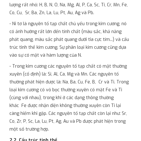
lượng rất nhỏ: H, B, N, O, Na, Mg, Al, P, Ca, Sc, Ti, Cr, Mn, Fe,
Co, Cu, Sr, Ba, Zn, La, Lu, Pt, Au, Ag và Pb.
- Ni tơ là nguyên tố tạp chất chủ yếu trong kim cương, nó
có ảnh hưởng rất lớn đến tính chất (màu sắc, khả năng
phát quang, màu sắc phát quang dưới tia cực tím...) và cấu
trúc tinh thể kim cương. Sự phân loại kim cương cũng dựa
vào sự có mặt và hàm lượng của N.
- Trong kim cương các nguyên tố tạp chất có mặt thường
xuyên (cố định) là: Si, Al, Ca, Mg và Mn. Các nguyên tố
thường phát hiện được là: Na, Ba, Cu, Fe, B, Cr và Ti. Trong
loại kim cương có vỏ bọc thường xuyên có mặt Fe và Ti
(cùng với nhau), trong khi ở các dạng thông thường
khác Fe được nhận diện không thường xuyên còn Ti lại
càng hiếm khi gặp. Các nguyên tố tạp chất còn lại như: Sr,
Co, Zr, P, Sc, La, Lu, Pt, Ag, Au và Pb được phát hiện trong
một số trường hợp.
2.2. Cấu trúc tinh thể