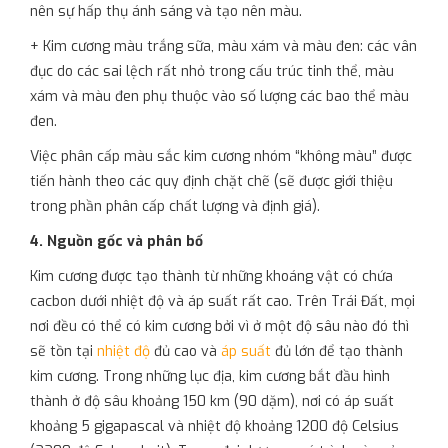
nên sự hấp thụ ánh sáng và tạo nên màu.
+ Kim cương màu trắng sữa, màu xám và màu đen: các vân
đục do các sai lệch rất nhỏ trong cấu trúc tinh thể, màu
xám và màu đen phụ thuộc vào số lượng các bao thể màu
đen.
Việc phân cấp màu sắc kim cương nhóm “không màu” được
tiến hành theo các quy định chặt chẽ (sẽ được giới thiệu
trong phần phân cấp chất lượng và định giá).
4. Nguồn gốc và phân bố
Kim cương được tạo thành từ những khoáng vật có chứa
cacbon dưới nhiệt độ và áp suất rất cao. Trên Trái Đất, mọi
nơi đều có thể có kim cương bởi vì ở một độ sâu nào đó thì
sẽ tồn tại
nhiệt độ
đủ cao và
áp suất
đủ lớn để tạo thành
kim cương. Trong những lục địa, kim cương bắt đầu hình
thành ở độ sâu khoảng 150 km (90 dặm), nơi có áp suất
khoảng 5 gigapascal và nhiệt độ khoảng 1200 độ Celsius