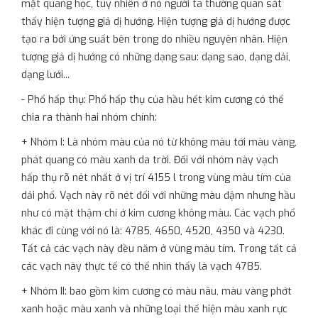
mặt quang học, tuy nhiên ở nó người ta thường quan sát
thấy hiện tượng giả dị hướng. Hiện tượng giả dị hướng được
tạo ra bởi ứng suất bên trong do nhiều nguyên nhân. Hiện
tượng giả dị hướng có những dạng sau: dạng sao, dạng dải,
dạng lưới...
- Phổ hấp thụ: Phổ hấp thụ của hầu hết kim cương có thể
chia ra thành hai nhóm chính:
+ Nhóm I: Là nhóm màu của nó từ không màu tới màu vàng,
phát quang có màu xanh da trời. Đối với nhóm này vạch
hấp thụ rõ nét nhất ở vị trí 4155 l trong vùng màu tím của
dải phổ. Vạch này rõ nét đối với những màu đậm nhưng hầu
như có mặt thậm chí ở kim cương không màu. Các vạch phổ
khác đi cùng với nó là: 4785, 4650, 4520, 4350 và 4230.
Tất cả các vạch này đều năm ở vùng màu tím. Trong tất cả
các vạch này thực tế có thể nhìn thấy là vạch 4785.
+ Nhóm II: bao gồm kim cương có màu nâu, màu vàng phớt
xanh hoặc màu xanh và những loại thể hiện màu xanh rực