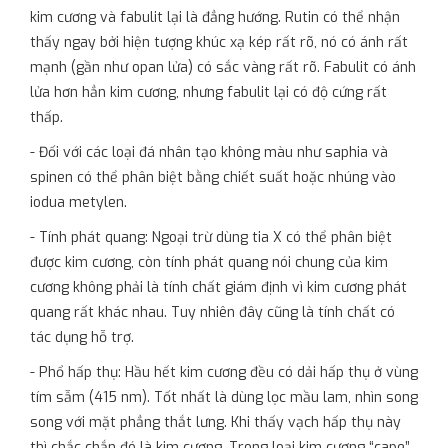
kim cương và fabulit lại là đẳng hướng. Rutin có thể nhận
thấy ngay bởi hiện tượng khúc xạ kép rất rõ, nó có ánh rất
mạnh (gần như opan lửa) có sắc vàng rất rõ. Fabulit có ánh
lửa hơn hẳn kim cương, nhưng fabulit lại có độ cứng rất
thấp.
- Đối với các loại đá nhân tạo không màu như saphia và
spinen có thể phân biệt bằng chiết suất hoặc nhúng vào
iodua metylen.
- Tính phát quang: Ngoại trừ dùng tia X có thể phân biệt
được kim cương, còn tính phát quang nói chung của kim
cương không phải là tính chất giám định vì kim cương phát
quang rất khác nhau. Tuy nhiên đây cũng là tính chất có
tác dụng hỗ trợ.
- Phổ hấp thụ: Hầu hết kim cương đều có dải hấp thụ ở vùng
tím sẫm (415 nm). Tốt nhất là dùng lọc mầu lam, nhìn song
song với mặt phẳng thắt lưng. Khi thấy vạch hấp thụ này
thì chắc chắn đó là kim cương. Trong loại kim cương “cape”