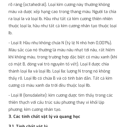
rõ ràng (octahedral). Loại kim cương này thường không
màu và được xếp hạng cao trong thang màu. Người ta chia
ra loại Ia và loại Ib. Hầu như tất cả kim cương thiên nhiên
thuộc loại Ia, hầu như tất cả kim cương nhân tạo thuộc loại
Ib.
- Loại II: Hầu như không chứa N (tỷ lệ N nhỏ hơn 0,001%).
Màu sắc của nó thường là màu nâu nhạt tới nâu, rất hiếm
khi không màu, trong trường hợp đặc biệt có màu xanh (khi
có mặt B, đóng vai trò nguyên tố vết). Loại II được chia
thành loại IIa và loại IIb. Loại IIa: lượng N trong nó không
thấy rõ. Loại IIb có chứa B và có tính bán dẫn. Tất cả kim
cương có màu xanh da trời đều thuộc loại IIb.
- Loại III (Ionsdaleite): kim cương được tìm thấy trong các
thiên thạch với cấu trúc sáu phương thay vì khối lập
phương, kim cương nhân tạo.
3. Các tính chất vật lý và quang học
3.1. Tính chất vật lý