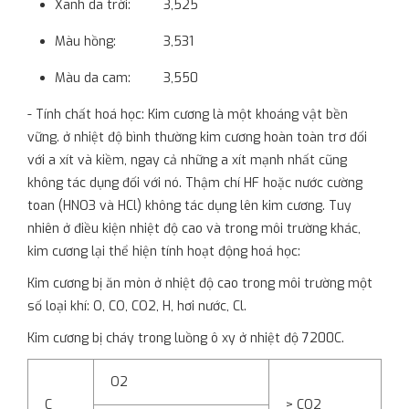
Xanh da trời: 3,525
Màu hồng: 3,531
Màu da cam: 3,550
- Tính chất hoá học: Kim cương là một khoáng vật bền
vững. ở nhiệt độ bình thường kim cương hoàn toàn trơ đối
với a xít và kiềm, ngay cả những a xít mạnh nhất cũng
không tác dụng đối với nó. Thậm chí HF hoặc nước cường
toan (HNO3 và HCl) không tác dụng lên kim cương. Tuy
nhiên ở điều kiện nhiệt độ cao và trong môi trường khác,
kim cương lại thể hiện tính hoạt động hoá học:
Kim cương bị ăn mòn ở nhiệt độ cao trong môi trường một
số loại khí: O, CO, CO2, H, hơi nước, Cl.
Kim cương bị cháy trong luồng ô xy ở nhiệt độ 7200C.
O2
C
> CO2