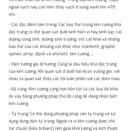
ngoài vạch này còn nhìn thấy vạch ở vùng xanh tím 478
nm.
- Các đặc điểm bên trong: Các bao thể trong kim cương khá
đặc trưng có thể quan sát dưới kính hiển vi hay kính lúp: các
đường song tinh, đường sinh trưởng, vết cát khai và những
bao thể của các khoáng vật khác như: manhetit, graphit,
spinen, pirop, dipxit và enstatit, kim cương ...
- Hiện tưởng giả dị hướng: Cũng là dấu hiệu khá đặc trưng
của kim cương. Khi quan sát ở dưới hai nicon vuông góc với
nhau ta quan sát thấy các tối luân phiên với các đốm màu.
- Độ cứng: Kim cương cứng hơn hẳn tất cả các loại đá khác
do vậy bằng phương pháp thử độ cứng dễ dàng nhận biết
kim cương.
- Tỷ trọng: Có thể dùng phương pháp cân tỷ trọng và sử
dụng dung dịch tỷ trọng. Ngoài ra vì kim cương được chế
tác chuẩn (kiểu briliant) nên giữa khối lượng và kích thước