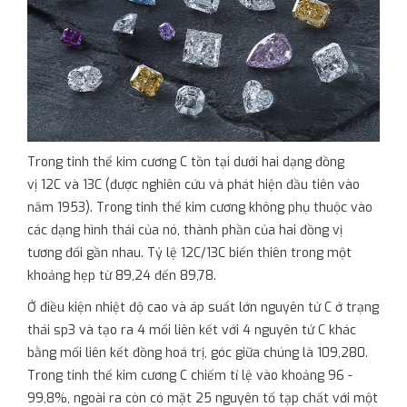
Trong tinh thể kim cương C tồn tại dưới hai dạng đồng
vị 12C và 13C (được nghiên cứu và phát hiện đầu tiên vào
năm 1953). Trong tinh thể kim cương không phụ thuộc vào
các dạng hình thái của nó, thành phần của hai đồng vị
tương đối gần nhau. Tỷ lệ 12C/13C biến thiên trong một
khoảng hẹp từ 89,24 đến 89,78.
Ở điều kiện nhiệt độ cao và áp suất lớn nguyên tử C ở trạng
thái sp3 và tạo ra 4 mối liên kết với 4 nguyên tử C khác
bằng mối liên kết đồng hoá trị, góc giữa chúng là 109,280.
Trong tinh thể kim cương C chiếm tỉ lệ vào khoảng 96 -
99,8%, ngoài ra còn có mặt 25 nguyên tố tạp chất với một