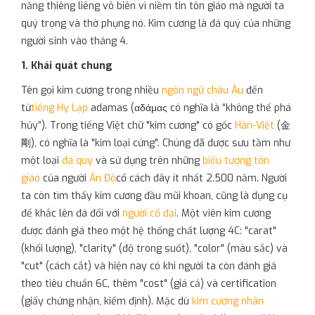
năng thiêng liêng vô biên vì niềm tin tôn giáo mà người ta
quý trọng và thờ phụng nó. Kim cương là đá quý của những
người sinh vào tháng 4.
1. Khái quát chung
Tên gọi kim cương trong nhiều
ngôn ngữ
châu Âu
đến
từ
tiếng Hy Lạp
adamas (αδάμας có nghĩa là “không thể phá
hủy”). Trong tiếng Việt chữ "kim cương" có gốc
Hán-Việt
(金
剛), có nghĩa là "kim loại cứng". Chúng đã được sưu tầm như
một loại
đá quý
và sử dụng trên những
biểu tượng
tôn
giáo
của người
Ấn Độ
cổ cách đây ít nhất 2.500 năm. Người
ta còn tìm thấy kim cương đầu mũi khoan, cũng là dụng cụ
để khắc lên đá đối với
người cổ đại
. Một viên kim cương
được đánh giá theo một hệ thống chất lượng 4C: "carat"
(khối lượng), "clarity" (độ trong suốt), "color" (màu sắc) và
"cut" (cách cắt) và hiện nay có khi người ta còn đánh giá
theo tiêu chuẩn 6C, thêm "cost" (giá cả) và certification
(giấy chứng nhận, kiểm định). Mặc dù
kim cương nhân