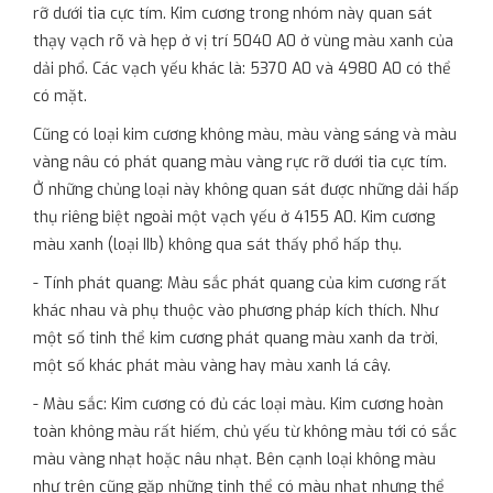
rỡ dưới tia cực tím. Kim cương trong nhóm này quan sát
thạy vạch rõ và hẹp ở vị trí 5040 A0 ở vùng màu xanh của
dải phổ. Các vạch yếu khác là: 5370 A0 và 4980 A0 có thể
có mặt.
Cũng có loại kim cương không màu, màu vàng sáng và màu
vàng nâu có phát quang màu vàng rực rỡ dưới tia cực tím.
Ở những chủng loại này không quan sát được những dải hấp
thụ riêng biệt ngoài một vạch yếu ở 4155 A0. Kim cương
màu xanh (loại IIb) không qua sát thấy phổ hấp thụ.
- Tính phát quang: Màu sắc phát quang của kim cương rất
khác nhau và phụ thuộc vào phương pháp kích thích. Như
một số tinh thể kim cương phát quang màu xanh da trời,
một số khác phát màu vàng hay màu xanh lá cây.
- Màu sắc: Kim cương có đủ các loại màu. Kim cương hoàn
toàn không màu rất hiếm, chủ yếu từ không màu tới có sắc
màu vàng nhạt hoặc nâu nhạt. Bên cạnh loại không màu
như trên cũng gặp những tinh thể có màu nhạt nhưng thể