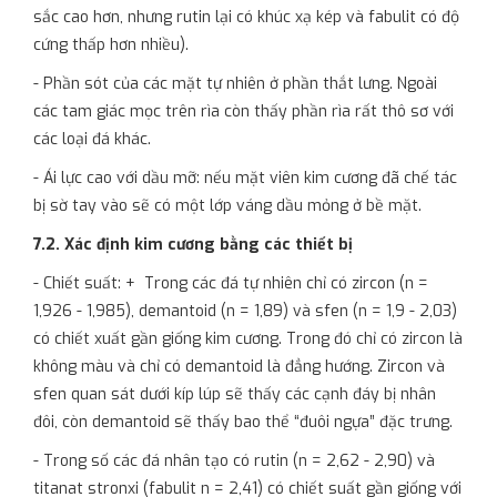
sắc cao hơn, nhưng rutin lại có khúc xạ kép và fabulit có độ
cứng thấp hơn nhiều).
- Phần sót của các mặt tự nhiên ở phần thắt lưng. Ngoài
các tam giác mọc trên rìa còn thấy phần rìa rất thô sơ với
các loại đá khác.
- Ái lực cao với dầu mỡ: nếu mặt viên kim cương đã chế tác
bị sờ tay vào sẽ có một lớp váng dầu mỏng ở bề mặt.
7.2. Xác định kim cương bằng các thiết bị
- Chiết suất: + Trong các đá tự nhiên chỉ có zircon (n =
1,926 - 1,985), demantoid (n = 1,89) và sfen (n = 1,9 - 2,03)
có chiết xuất gần giống kim cương. Trong đó chỉ có zircon là
không màu và chỉ có demantoid là đẳng hướng. Zircon và
sfen quan sát dưới kíp lúp sẽ thấy các cạnh đáy bị nhân
đôi, còn demantoid sẽ thấy bao thể “đuôi ngựa” đặc trưng.
- Trong số các đá nhân tạo có rutin (n = 2,62 - 2,90) và
titanat stronxi (fabulit n = 2,41) có chiết suất gần giống với