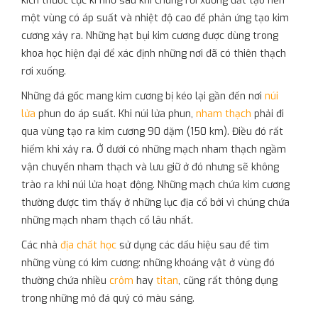
kích thước cực kì nhỏ sau khi chúng rơi xuống đất tạo nên
một vùng có áp suất và nhiệt độ cao để phản ứng tạo kim
cương xảy ra. Những hạt bụi kim cương được dùng trong
khoa học hiện đại để xác định những nơi đã có thiên thạch
rơi xuống.
Những đá gốc mang kim cương bị kéo lại gần đến nơi
núi
lửa
phun do áp suất. Khi núi lửa phun,
nham thạch
phải đi
qua vùng tạo ra kim cương 90 dặm (150 km). Điều đó rất
hiếm khi xảy ra. Ở dưới có những mạch nham thạch ngầm
vận chuyển nham thạch và lưu giữ ở đó nhưng sẽ không
trào ra khi núi lửa hoạt động. Những mạch chứa kim cương
thường được tìm thấy ở những lục địa cổ bởi vì chúng chứa
những mạch nham thạch cổ lâu nhất.
Các nhà
địa chất học
sử dụng các dấu hiệu sau để tìm
những vùng có kim cương: những khoáng vật ở vùng đó
thường chứa nhiều
crôm
hay
titan
, cũng rất thông dụng
trong những mỏ đá quý có màu sáng.