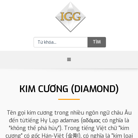
TÌM
KIM CƯƠNG (DIAMOND)
Tên gọi kim cương trong nhiều ngôn ngữ châu Âu
đến từtiếng Hy Lạp adamas (αδάμας có nghĩa là
“không thể phá hủy”). Trong tiếng Việt chữ "kim
cương" có gốc Hán-Việt (金剛), có nghĩa là "kim loại