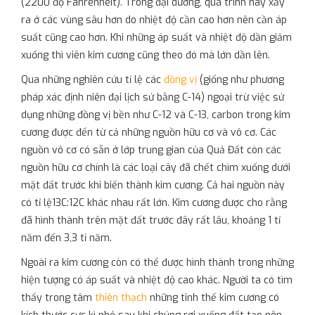
(2200 độ Fahrenheit). Trong đại dương, quá trình này xảy
ra ở các vùng sâu hơn do nhiệt độ cần cao hơn nên cần áp
suất cũng cao hơn. Khi những áp suất và nhiệt độ dần giảm
xuống thì viên kim cương cũng theo đó mà lớn dần lên.
Qua những nghiên cứu tỉ lệ các
đồng vị
(giống như phương
pháp xác định niên đại lịch sử bằng C-14) ngoại trừ việc sử
dụng những đồng vị bền như C-12 và C-13, carbon trong kim
cương được đến từ cả những nguồn hữu cơ và vô cơ. Các
nguồn vô cơ có sẵn ở lớp trung gian của Quả Đất còn các
nguồn hữu cơ chính là các loại cây đã chết chìm xuống dưới
mặt đất trước khi biến thành kim cương. Cả hai nguồn này
có tỉ lệ13C:12C khác nhau rất lớn. Kim cương được cho rằng
đã hình thành trên mặt đất trước đây rất lâu, khoảng 1 tỉ
năm đến 3,3 tỉ năm.
Ngoài ra kim cương còn có thể được hình thành trong những
hiện tượng có áp suất và nhiệt độ cao khác. Người ta có tìm
thấy trong tâm
thiên thạch
những tinh thể kim cương có