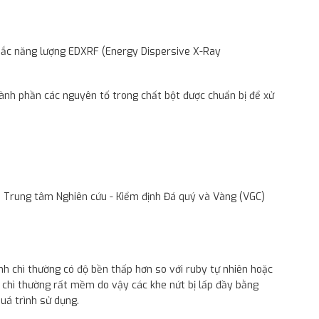
 sắc năng lượng EDXRF (Energy Dispersive X-Ray
ành phần các nguyên tố trong chất bột được chuẩn bị để xử
ại Trung tâm Nghiên cứu - Kiểm định Đá quý và Vàng (VGC)
nh chì thường có độ bền thấp hơn so với ruby tự nhiên hoặc
h chì thường rất mềm do vậy các khe nứt bị lấp đầy bằng
uá trình sử dụng.