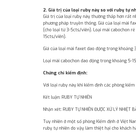
2. Giá trị của loại ruby này so với ruby tự n
Giá trị của loại ruby này thường thấp hơn rất n
phương pháp truyền thống. Giá của loại mài f
(cho loại từ 3-5cts/viên). Loại mài cabochon rẻ
15cts/viên).
Giá của loại mài faxet dao động trong khoảng 3
Loại mài cabochon dao động trong khoảng 5-15$
Chứng chỉ kiểm định:
Với loại ruby này khi kiểm định các phòng kiểm 
Kết luận: RUBY TỰ NHIÊN
Nhận xét: RUBY TỰ NHIÊN ĐƯỢC XỬ LÝ NHIỆT 
Tuy nhiên ở một số phòng Kiểm định ở Việt Nam
ruby tự nhiên do vậy làm thiệt hại cho khách h