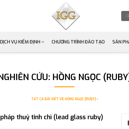
DỊCH VỤ KIỂM ĐỊNH
CHƯƠNG TRÌNH ĐÀO TẠO
SẢN P
NGHIÊN CỨU: HỒNG NGỌC (RUBY
TẤT CẢ BÀI VIẾT VỀ HỒNG NGỌC (RUBY)
pháp thuỷ tinh chì (lead glass ruby)