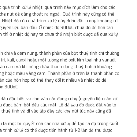
quá trình xử lý nhiệt, quá trình này mục đích làm cho các
khe nứt dễ dàng thoát ra ngoài. Quá trình này cũng có thể
 Nhiệt độ của quá trình xử lý này được đặt trong khoảng từ
guyên liệu ban đầu. Ở nhiệt độ 900oC chưa đủ để hoà tan
n thì ở nhiệt độ này ta chưa thể nhận biết được đã qua xử lý
nh chì và đem nung, thành phần của bột thuỷ tinh chì thường
tri, kali, canxi hoặc một lượng nhỏ oxit kim loại như vanadi,
àu cam và khi nóng chảy thành dạng thuỷ tinh ở khoảng
g hoặc màu vàng cam. Thành phần ở trên là thành phần cơ
n của hỗn hợp có thể thay đổi ít nhiều và nhiệt độ để
ơn 900oC.
i dầu đặc biệt và cho vào cốc đựng ruby (nguyên liệu cần xử
đều được bám bột đều các mặt. Lô đá sau đó được đặt vào lò
 thuỷ tinh và đi vào lấp đầy các khe nứt lúc này cũng đã
 là một bí quyết của các nhà xử lý để tạo ra độ trong suốt
 trình xử lý có thể được tiến hành từ 1-2 lần để thu được