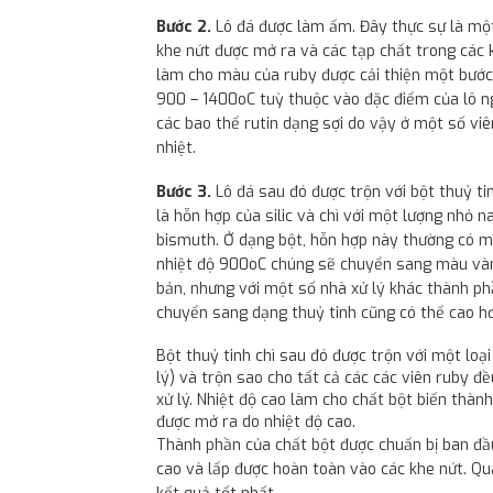
Bước 2.
Lô đá được làm ấm. Đây thực sự là một 
khe nứt được mở ra và các tạp chất trong các 
làm cho màu của ruby được cải thiện một bước.
900 – 1400oC tuỳ thuộc vào đặc điểm của lô n
các bao thể rutin dạng sợi do vậy ở một số viê
nhiệt.
Bước 3.
Lô đá sau đó được trộn với bột thuỷ ti
là hỗn hợp của silic và chì với một lượng nhỏ na
bismuth. Ở dạng bột, hỗn hợp này thường có m
nhiệt độ 900oC chúng sẽ chuyển sang màu vàn
bản, nhưng với một số nhà xử lý khác thành phầ
chuyển sang dạng thuỷ tinh cũng có thể cao h
Bột thuỷ tinh chì sau đó được trộn với một loạ
lý) và trộn sao cho tất cả các các viên ruby 
xử lý. Nhiệt độ cao làm cho chất bột biến thành
được mở ra do nhiệt độ cao.
Thành phần của chất bột được chuẩn bị ban đầu
cao và lấp được hoàn toàn vào các khe nứt. Quá