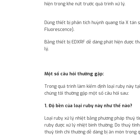
hiện trong khe nứt trước quá trình xử lý.
Dùng thiết bị phân tích huỳnh quang tia X tán
Fluorescence).
Bằng thiết bị EDXRF dễ dàng phát hiện được th
lý.
Một số câu hỏi thường gặp:
Trong quá trình làm kiểm định loại ruby này t
chúng tôi thường gặp một số câu hỏi sau:
1. Độ bền của loại ruby này như thế nào?
Loại ruby xử lý nhiệt bằng phương pháp thuỷ ti
ruby được xử lý nhiệt bình thường. Do thuỷ tin
thuỷ tinh chì thường dễ dàng bị ăn mòn trong q