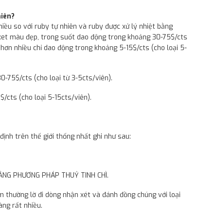
hiên?
hiều so với ruby tự nhiên và ruby được xử lý nhiệt bằng
axet màu đẹp, trong suốt dao động trong khoảng 30-75$/cts
 hơn nhiều chỉ dao động trong khoảng 5-15$/cts (cho loại 5-
0-75$/cts (cho loại từ 3-5cts/viên).
/cts (cho loại 5-15cts/viên).
định trên thế giới thống nhất ghi như sau:
BẰNG PHƯƠNG PHÁP THUỶ TINH CHÌ.
 thường lờ đi dòng nhận xét và đánh đồng chúng với loại
àng rất nhiều.