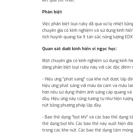
kết quả tốt nhất.
Phân biệt
Việc phân biệt loại ruby đã qua xử lý nhiệt bằ
chuyên gia có kinh nghiệm và sử dụng kính hiển
tích huỳnh quang tia X tán sắc năng lượng ED
Quan sát dưới kính hiển vi ngọc học:
Một chuyên gia có kinh nghiệm sử dụng kính hiể
dàng phân biệt loại ruby này với các đặc điểm 
- Hiệu ứng “phát sáng” của khe nứt được lấp đ
hiệu ứng phát sáng với màu da cam và màu lam
hơn nếu sử dụng thêm ánh sáng cáp quang và c
đầy. Hiệu ứng này cũng tương tự như hiện tượng
nứt bằng phương pháp lấp đầy.
- Bao thể dạng “bọt khí” và các bao thể dạng 
thể dạng bọt khí. Các bao thể này xuất hiện đồ
trong các khe nứt. Các bao thể dạng tấm mỏng