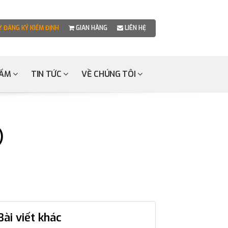
ĐĂNG KÝ KIỂM ĐỊNH
GIAN HÀNG
LIÊN HỆ
HẨM
TIN TỨC
VỀ CHÚNG TÔI
)
Bài viết khác