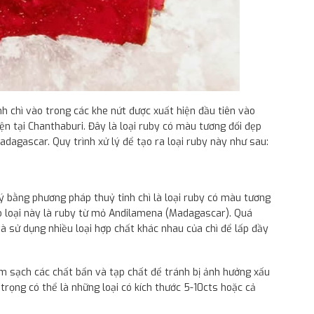
nh chì vào trong các khe nứt được xuất hiện đầu tiên vào
ện tại Chanthaburi. Đây là loại ruby có màu tương đối đẹp
dagascar. Quy trình xử lý để tạo ra loại ruby này như sau:
 lý bằng phương pháp thuỷ tinh chì là loại ruby có màu tương
ho loại này là ruby từ mỏ Andilamena (Madagascar). Quá
và sử dụng nhiều loại hợp chất khác nhau của chì để lấp đầy
àm sạch các chất bẩn và tạp chất để tránh bị ảnh hưởng xấu
 trọng có thể là những loại có kích thước 5-10cts hoặc cả