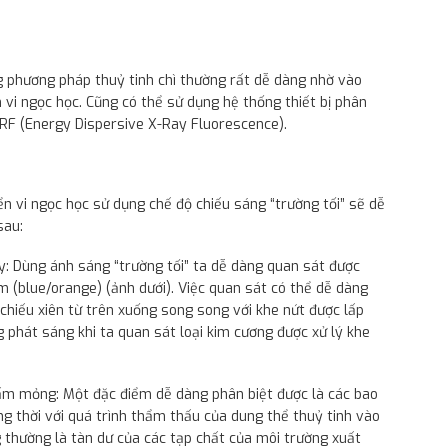
ng phương pháp thuỷ tinh chì thường rất dễ dàng nhờ vào
 vi ngọc học. Cũng có thể sử dụng hệ thống thiết bị phân
XRF (Energy Dispersive X-Ray Fluorescence).
n vi ngọc học sử dụng chế độ chiếu sáng “trường tối” sẽ dễ
sau:
ầy: Dùng ánh sáng “trường tối” ta dễ dàng quan sát được
 (blue/orange) (ảnh dưới). Việc quan sát có thể dễ dàng
hiếu xiên từ trên xuống song song với khe nứt được lấp
 phát sáng khi ta quan sát loại kim cương được xử lý khe
tấm mỏng: Một đặc điểm dễ dàng phân biệt được là các bao
ng thời với quá trình thẩm thấu của dung thể thuỷ tinh vào
 thường là tàn dư của các tạp chất của môi trường xuất